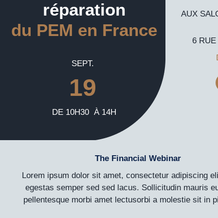
réparation
Webinaires et Séminaires
AUX SAL
du PEM en France
Blog
6 RUE 
Droit à la réparation UE
SEPT.
Nos offres d’emploi
19
Contactez-nous
DE 10H30 À 14H
The Financial Webinar
Lorem ipsum dolor sit amet, consectetur adipiscing el
egestas semper sed sed lacus. Sollicitudin mauris eu
pellentesque morbi amet lectus
orbi a molestie sit in p