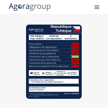
Notre expertise SAV
Field Service Management
CRM
Logistique
Business Intelligence
API
Nos business cases
À propos de notre groupe
Agoragroup Tunis
Agoragroup Sophia-Antipolis