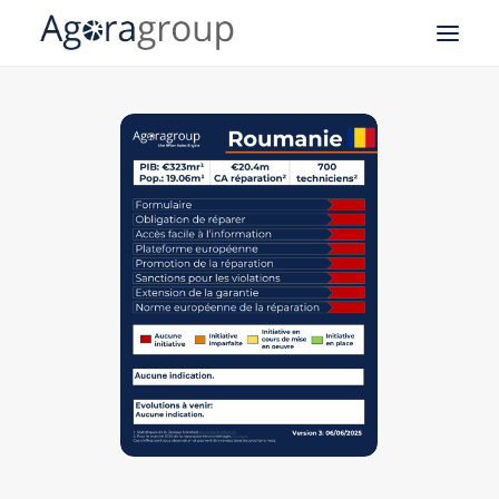
Notre expertise SAV
Field Service Management
CRM
Logistique
Business Intelligence
API
Nos business cases
À propos de notre groupe
Agoragroup Tunis
Agoragroup Sophia-Antipolis