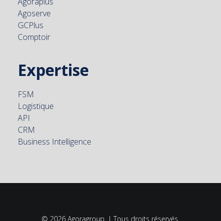
Agoraplus
Agoserve
GCPlus
Comptoir
Expertise
FSM
Logistique
API
CRM
Business Intelligence
© 2026 Agoragroup. | Tous droits réservés.