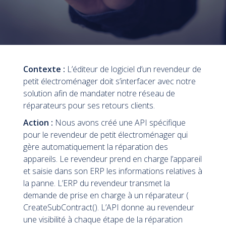
Webinaires et Séminaires
Blog
Droit à la réparation UE
Nos offres d’emploi
Contexte :
L’éditeur de logiciel d’un revendeur de
petit électroménager doit s’interfacer avec notre
Contactez-nous
solution afin de mandater notre réseau de
réparateurs pour ses retours clients.
Action :
Nous avons créé une API spécifique
pour le revendeur de petit électroménager qui
gère automatiquement la réparation des
appareils. Le revendeur prend en charge l’appareil
et saisie dans son ERP les informations relatives à
la panne. L’ERP du revendeur transmet la
demande de prise en charge à un réparateur (
CreateSubContract(). L’API donne au revendeur
une visibilité à chaque étape de la réparation