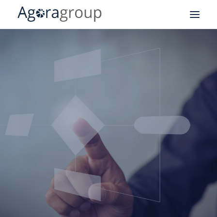
Notre expertise SAV
Field Service Management
CRM
Logistique
Business Intelligence
API
Nos business cases
À propos de notre groupe
Agoragroup Tunis
Agoragroup Sophia-Antipolis