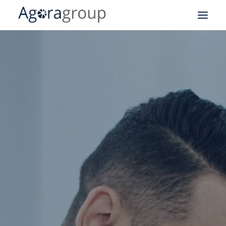
Notre expertise SAV
Field Service Management
CRM
Logistique
Business Intelligence
API
Nos business cases
À propos de notre groupe
Agoragroup Tunis
Agoragroup Sophia-Antipolis