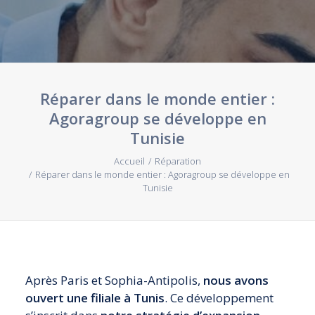
Webinaires et Séminaires
Blog
Droit à la réparation UE
Nos offres d’emploi
Réparer dans le monde entier :
Agoragroup se développe en
Contactez-nous
Tunisie
Accueil
Réparation
Réparer dans le monde entier : Agoragroup se développe en
Tunisie
Après Paris et Sophia-Antipolis,
nous avons
ouvert une filiale à Tunis
. Ce développement