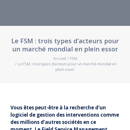
Webinaires et Séminaires
Blog
Droit à la réparation UE
Nos offres d’emploi
Le FSM : trois types d’acteurs pour
un marché mondial en plein essor
Contactez-nous
Accueil
FSM
Le FSM : trois types d’acteurs pour un marché mondial en
plein essor
Vous êtes peut-être à la recherche d’un
logiciel de gestion des interventions comme
des millions d’autres sociétés en ce
moment. Le Field Service Management