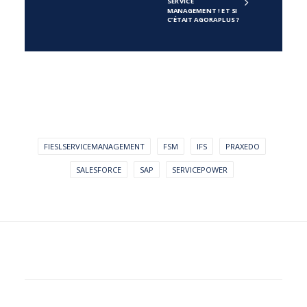
SERVICE 
MANAGEMENT ! ET SI 
C’ÉTAIT AGORAPLUS ? 
FIESLSERVICEMANAGEMENT
FSM
IFS
PRAXEDO
SALESFORCE
SAP
SERVICEPOWER