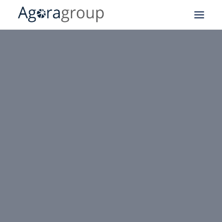
Notre expertise SAV
Field Service Management
CRM
Logistique
Business Intelligence
API
Nos business cases
À propos de notre groupe
Agoragroup Tunis
Agoragroup Sophia-Antipolis